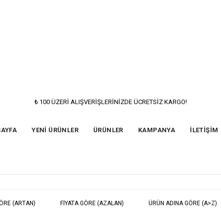
₺ 100 ÜZERİ ALIŞVERİŞLERİNİZDE ÜCRETSİZ KARGO!
SAYFA
YENİ ÜRÜNLER
ÜRÜNLER
KAMPANYA
İLETİŞİM
GÖRE (ARTAN)
FIYATA GÖRE (AZALAN)
ÜRÜN ADINA GÖRE (A>Z)