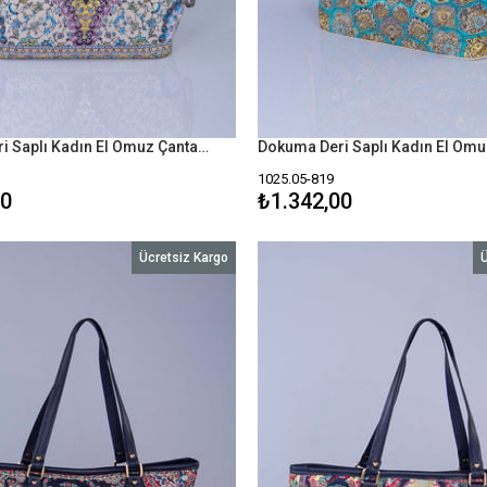
Dokuma Deri Saplı Kadın El Omuz Çanta Mottif İstanbul Otantik 1025
1025.05-819
00
₺1.342,00
Ücretsiz Kargo
Ü