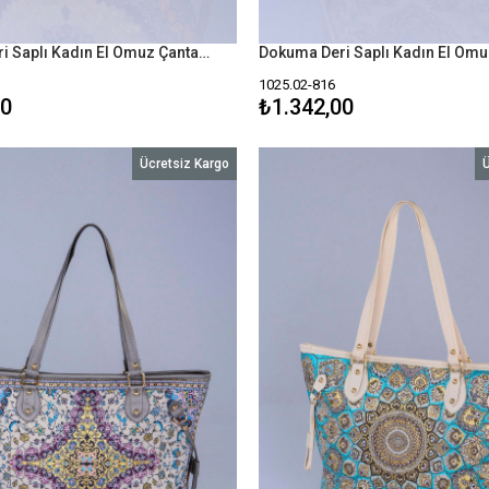
Dokuma Deri Saplı Kadın El Omuz Çanta Mottif İstanbul Otantik 1025
1025.02-816
00
₺1.342,00
Ücretsiz Kargo
Ü