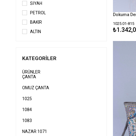
SİYAH
PETROL
BAKIR
1025.01-815
₺1.342,
ALTIN
TABA
ANTARİST
KATEGORILER
MÜRDÜM
MAVİ
ÜRÜNLER
ÇANTA
KOYU MAVİ
OMUZ ÇANTA
1025
1084
1083
NAZAR 1071