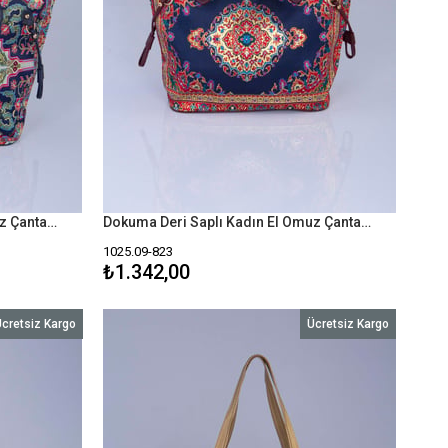
Dokuma Deri Saplı Kadın El Omuz Çanta Mottif İstanbul Otantik 1025
Dokuma Deri Saplı Kadın El Omuz Çanta Mottif İstanbul Otantik 1025
1025.09-823
₺1.342,00
cretsiz Kargo
Ücretsiz Kargo