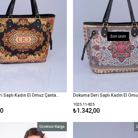
Son ürün
Dokuma Deri Saplı Kadın El Omuz Çanta Mottif İstanbul Otantik 1025
1025.11-825
00
₺1.342,00
Ücretsiz Kargo
Ü