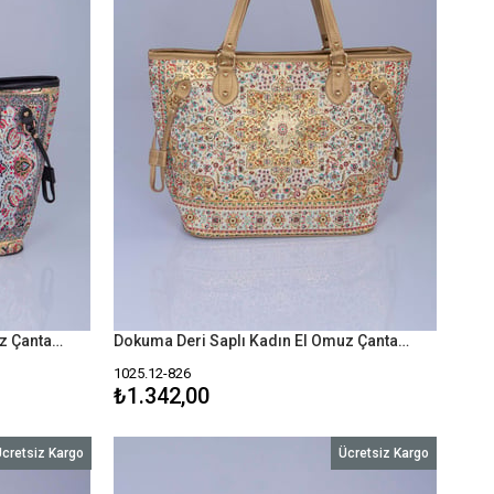
Dokuma Deri Saplı Kadın El Omuz Çanta Mottif İstanbul Otantik 1025
Dokuma Deri Saplı Kadın El Omuz Çanta Mottif İstanbul Otantik 1025
1025.12-826
₺1.342,00
cretsiz Kargo
Ücretsiz Kargo