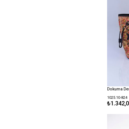
1051
1050
1049
1038
1036
1030
1029
1026
1024
1025.10-824
1023
₺1.342,
1022
1021