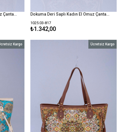
Dokuma Deri Saplı Kadın El Omuz Çanta Mottif İstanbul Otantik 1025
Dokuma Deri Saplı Kadın El Omuz Çanta Mottif İstanbul Otantik 1025
1025.03-817
₺1.342,00
cretsiz Kargo
Ücretsiz Kargo