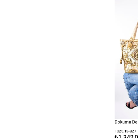
1020
1019
1015
1018
1005
1070
1071
1025.13-827
₺1.342,