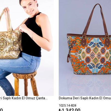
Dokuma Deri Saplı Kadın El Omuz Çanta Mottif İstanbul Otantik 1025
1025.14-828
00
₺1.342,00