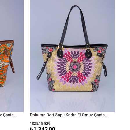
Dokuma Deri Saplı Kadın El Omuz Çanta Mottif İstanbul Otantik 1025
Dokuma Deri Saplı Kadın El Omuz Çanta Mottif İstanbul Otantik 1025
1025.15-829
₺1.342,00