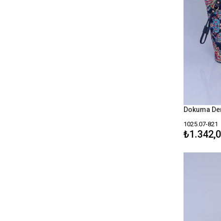
1044
1068
1066
1065
1064
1063
1062
1025.07-821
1061
₺1.342,
1060
1059
1058
1057
1054