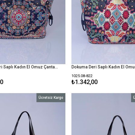
Dokuma Deri Saplı Kadın El Omuz Çanta Mottif İstanbul Otantik 1025
1025.08-822
00
₺1.342,00
Ücretsiz Kargo
Ü