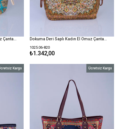
Dokuma Deri Saplı Kadın El Omuz Çanta Mottif İstanbul Otantik 1025
Dokuma Deri Saplı Kadın El Omuz Çanta Mottif İstanbul Otantik 1025
1025.06-820
₺1.342,00
cretsiz Kargo
Ücretsiz Kargo